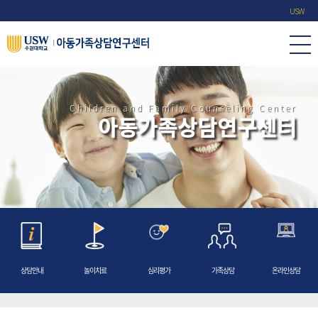
USW
Children and Family Counseling Center
아동가족상담연구센터
1
2
상담안내
놀이치료
심리평가
가족상담
온라인상담